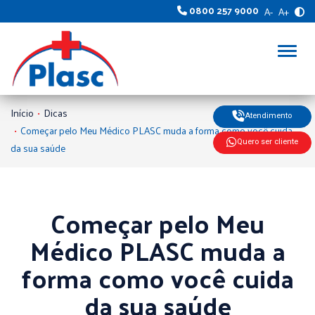
0800 257 9000
A-
A+
Alter
Início
Dicas
Atendimento
Começar pelo Meu Médico PLASC muda a forma como você cuida
Quero ser cliente
da sua saúde
Começar pelo Meu
Médico PLASC muda a
forma como você cuida
da sua saúde