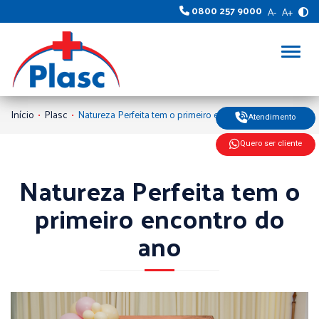
0800 257 9000
A-
A+
Alter
Início
Plasc
Natureza Perfeita tem o primeiro encontro do ano
Atendimento
Quero ser cliente
Natureza Perfeita tem o
primeiro encontro do
ano