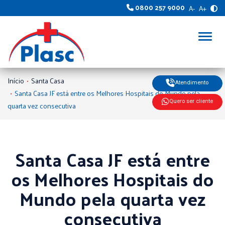
0800 257 9000
A-
A+
Alter
Início
Santa Casa
Atendimento
Santa Casa JF está entre os Melhores Hospitais do Mundo pela
Quero ser cliente
quarta vez consecutiva
Santa Casa JF está entre
os Melhores Hospitais do
Mundo pela quarta vez
consecutiva