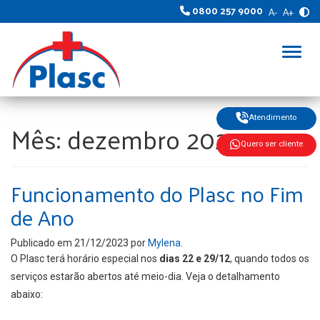
0800 257 9000
A-
A+
Alter
Atendimento
Mês:
dezembro 2023
Quero ser cliente
Funcionamento do Plasc no Fim
de Ano
Publicado em
21/12/2023
por
Mylena
.
O Plasc terá horário especial nos
dias 22 e 29/12
, quando todos os
serviços estarão abertos até meio-dia. Veja o detalhamento
abaixo: