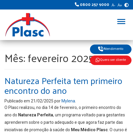
0800 257 9000
A-
A+
Alter
Atendimento
Mês:
fevereiro 2025
Quero ser cliente
Natureza Perfeita tem primeiro
encontro do ano
Publicado em
21/02/2025
por
Mylena
.
O Plasc realizou, no dia 14 de fevereiro, o primeiro encontro do
ano do
Natureza Perfeita
, um programa voltado para gestantes
aprenderem sobre o parto adequado e que agora faz parte das
iniciativas de promoção à saúde do
Meu Médico Plasc
. O curso é